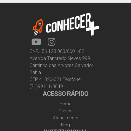
CNPJ 56.128.063/0001-82
Avenida Tancredo Neves 999
Caminho das Árvores Salvador
Bahia
CEP 41820-021 Telefone
(71)99111-8649
ACESSO RÁPIDO
Home
Cursos
Atendimento
Blog