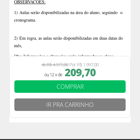
OBSERVAÇÕES:
1)
Aulas serão disponibilizadas na área do aluno, seguindo o
cronograma.
2)
Em regra, as aulas serão disponibilizadas em duas datas do
mês,
Obs: Informações e alterações serão informadas ao aluno
através da sua área.
de:R$ 4.977,00
Por:
R$ 1.997,00
209,70
ou 12 x de
COMPRAR
IR PRA CARRINHO