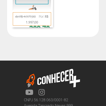
de:R$ 4.977,00
Por:
R$
1.997,00
209,70
ou 12 x de
CNPJ 56.128.063/0001-82
Avenida Tancredo Neves 999