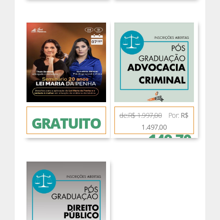
de:R$ 1.997,00
Por:
R$
GRATUITO
1.497,00
149,70
ou 12 x de