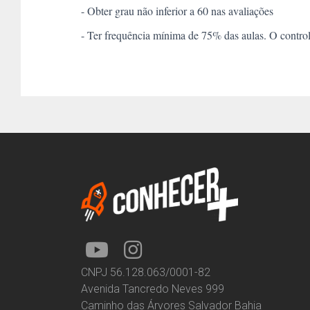
- Obter grau não inferior a 60 nas avaliações
- Ter frequência mínima de 75% das aulas. O controle
CNPJ 56.128.063/0001-82
Avenida Tancredo Neves 999
Caminho das Árvores Salvador Bahia