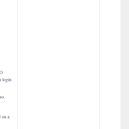
 O
u login
so.
d ou a