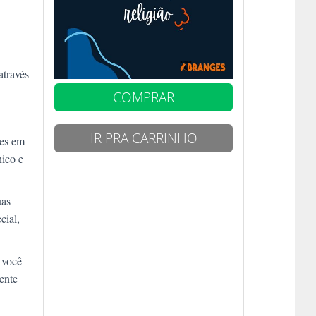
através
COMPRAR
IR PRA CARRINHO
des em
nico e
uas
cial,
 você
ente