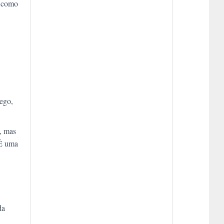
, como
rego,
, mas
 É uma
da