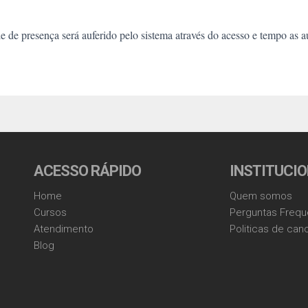
 de presença será auferido pelo sistema através do acesso e tempo as a
ACESSO RÁPIDO
INSTITUCI
Home
Quem somos
Cursos
Perguntas Frequ
Atendimento
Politicas de ca
Blog