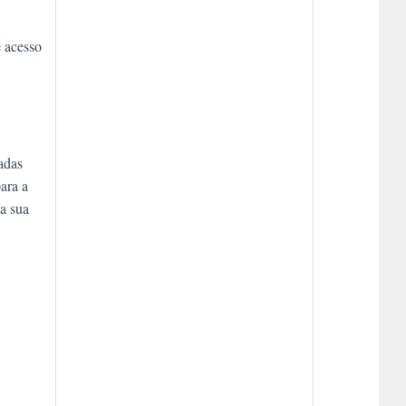
e acesso
adas
ara a
a sua