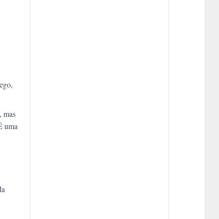
rego,
, mas
 É uma
da