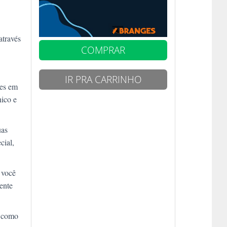
através
COMPRAR
IR PRA CARRINHO
des em
nico e
uas
cial,
 você
ente
, como