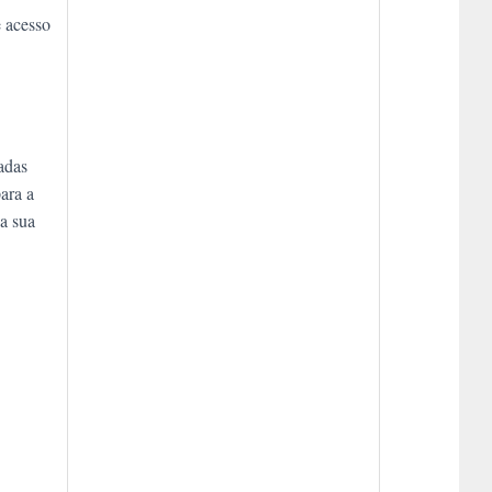
e acesso
adas
ara a
a sua