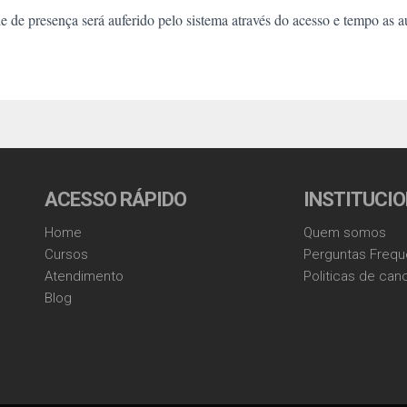
 de presença será auferido pelo sistema através do acesso e tempo as a
ACESSO RÁPIDO
INSTITUCI
Home
Quem somos
Cursos
Perguntas Frequ
Atendimento
Politicas de ca
Blog