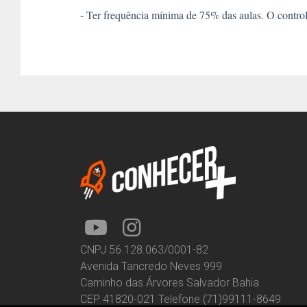
- Ter frequência mínima de 75% das aulas. O controle
CNPJ 56.128.063/0001-82
Avenida Tancredo Neves 999
Caminho das Árvores Salvador Bahia
CEP 41820-021 Telefone (71)99111-8649