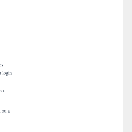
 O
u login
so.
d ou a